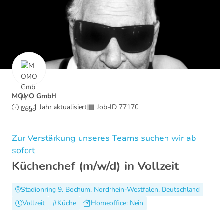
MOMO GmbH
vor 1 Jahr aktualisiert
Job-ID 77170
Zur Verstärkung unseres Teams suchen wir ab
sofort
Küchenchef (m/w/d) in Vollzeit
Stadionring 9, Bochum, Nordrhein-Westfalen, Deutschland
Vollzeit
Küche
Homeoffice: Nein